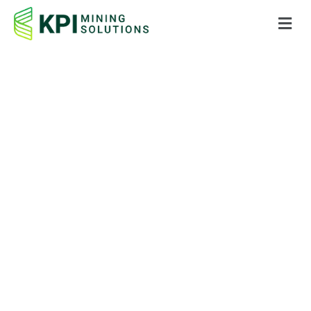
Soluciones innovadoras de
optimización
estocástica
para la industria minera.
Genere hasta un 40% más de Valor
Presente Neto, integrando el
revolucionario KPI-COSMO Stochastic
Mining Optimizer
a su flujo de trabajo de
planificación de mina.