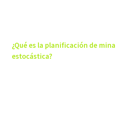
¿Qué es la planificación de mina
estocástica?
Mitigue y evalúe los
riesgos geológicos y
financieros de sus
operaciones mineras