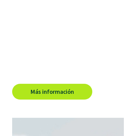
Estos riesgos impactan negativamente la
rentabilidad y viabilidad de las operaciones
mineras. La planificación de mina
estocástica utiliza conjuntamente la
geoestadística y otras simulaciones de
Montecarlo para optimizar el plan y el
diseño de producción, así como para
gestionar y evaluar los riesgos.
Más información