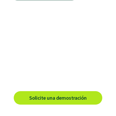
Con el software adecuado todo
es posible.
¿Está preparado para vernos en
acción?
Solicite una demostración