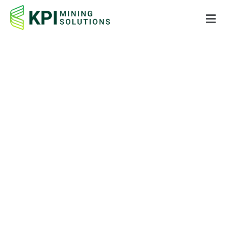
Fale conosco.
Se tiver alguma dúvida, um membro da nossa
equipe sempre terá prazer em ajudar. Sinta-se à
vontade para enviar sua solicitação abaixo e
entraremos em contato com você o mais rápido
possível.