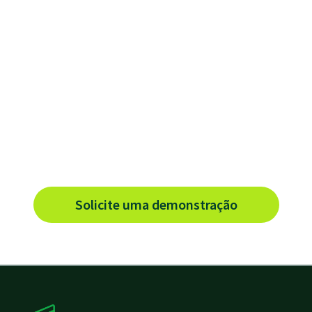
Com o software certo, tudo é
possível.
Pronto para nos ver em ação?
Solicite uma demonstração